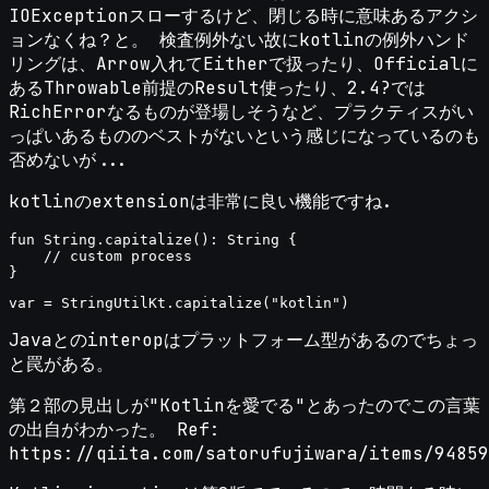
IOExceptionスローするけど、閉じる時に意味あるアクシ
ョンなくね？と。 検査例外ない故にkotlinの例外ハンド
リングは、Arrow入れてEitherで扱ったり、Officialに
あるThrowable前提のResult使ったり、2.4?では
RichErrorなるものが登場しそうなど、プラクティスがい
っぱいあるもののベストがないという感じになっているのも
否めないが...
kotlinのextensionは非常に良い機能ですね.
fun String.capitalize(): String {

    // custom process

Javaとのinteropはプラットフォーム型があるのでちょっ
と罠がある。
第２部の見出しが"Kotlinを愛でる"とあったのでこの言葉
の出自がわかった。 Ref:
https://qiita.com/satorufujiwara/items/94859