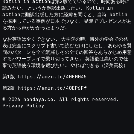
Kotlin in actionは第2版でているので、時間ある時に
読みたい. というか翻訳出版したい. Kotlin in
actionに翻訳出版した方に経緯を聞くと、当時 kotlin
を採用している事例が日本で少なく、界隈でプレゼンスがあ
る方から声がかかったようだ.
なお英語は全くできない. 大学院の時、海外の学会での発
表は完全にスクリプト書いて読むだけにしたし、あらゆる質
問のパターンを全て網羅しその全ての回答をあらかじめ用意
するパワープレイで乗り切ってきた. 英語欲は高いので仕
事で英語使う環境を選びたい. やればできる（済美高校）
第1版 https://amzn.to/40EM045
第2版 https://amzn.to/40EP6Ff
©
2026
hondaya.co. All rights reserved.
Privacy Policy