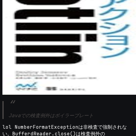
Javaでの検査例外はボイラープレート
lol NumberFormatExceptionは非検査で強制されな
い。BufferdReader.close()は検査例外の